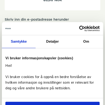
89,00 NOK
Skriv inn din e-postadresse herunder
e-post
e-post bekreftelse
Samtykke
Detaljer
Om
Rabattkode
Vi bruker informasjonskapsler (cookies)
Jeg har forstått og akseptert
bruker- og
Hei!
kjøpsbetingelser
.
Vi bruker cookies for å oppnå en bedre forståelse av
Velge betalingsmetode
hvilken informasjon og innstillinger som er relevant for
deg og våre andre brukere på nettsiden.
Betalingskort
Vipps