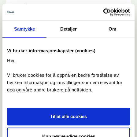
Lær å pusse opp hjemme – steg for steg. Et
trygt og praktisk kurs for deg som vil gjøre mer
selv
Samtykke
Detaljer
Om
Se kurs
Vi bruker informasjonskapsler (cookies)
Hei!
Vi bruker cookies for å oppnå en bedre forståelse av
hvilken informasjon og innstillinger som er relevant for
deg og våre andre brukere på nettsiden.
Tillat alle cookies
Kun nødvendige cookies