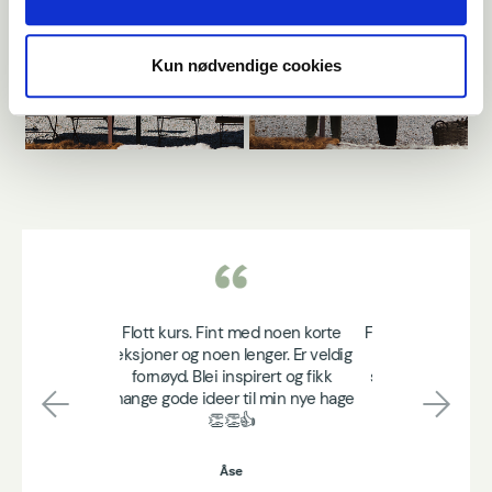
Kun nødvendige cookies
Flott kurs, informativt, god design
og estetisk bra filmet og satt
sammen. Koset meg veldig med
kurset, mye god informasjon og
Previous
Next
ideer!
Victoria