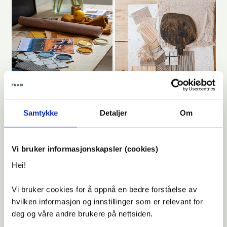
Samtykke
Detaljer
Om
Vi bruker informasjonskapsler (cookies)
Hei!
God interiørdesign handler om å
skape et konsept og å ta det helt
Vi bruker cookies for å oppnå en bedre forståelse av
ut. Det handler om å forene
hvilken informasjon og innstillinger som er relevant for
funksjon og estetikk. Det handler
deg og våre andre brukere på nettsiden.
om å beskrive en følelse og en