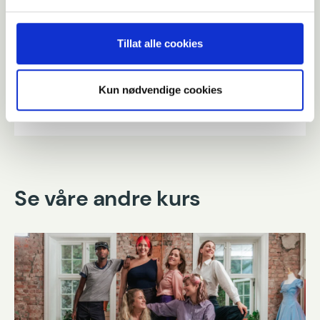
atmosfære, men først og fremst så
Previous
Next
handler det om menneskene som
skal bruke rommet.
Tillat alle cookies
Aina Sollie Steen
Kun nødvendige cookies
Se våre andre kurs