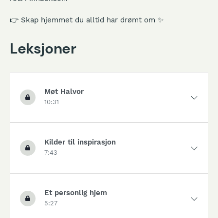
🎁 Kurset kan også gis som
digitalt gavekort
– levert
rett i innboksen.
👉 Skap hjemmet du alltid har drømt om ✨
Leksjoner
Møt Halvor
10:31
Kilder til inspirasjon
7:43
Et personlig hjem