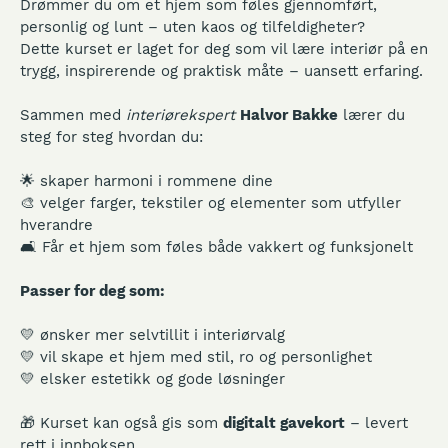
🏡
Innred ditt drømmehjem – med Halvor Bakke!
🏡
Drømmer du om et hjem som føles gjennomført,
personlig og lunt – uten kaos og tilfeldigheter?
Dette kurset er laget for deg som vil lære interiør på en
trygg, inspirerende og praktisk måte – uansett erfaring.
Sammen med
interiørekspert
Halvor Bakke
lærer du
steg for steg hvordan du:
🌟 skaper harmoni i rommene dine
🎨 velger farger, tekstiler og elementer som utfyller
hverandre
🛋️ Får et hjem som føles både vakkert og funksjonelt
Passer for deg som:
💛 ønsker mer selvtillit i interiørvalg
💛 vil skape et hjem med stil, ro og personlighet
💛 elsker estetikk og gode løsninger