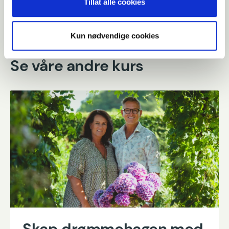
Tillat alle cookies
Se våre andre kurs
Kun nødvendige cookies
Skap drømmehagen med
Ingunn Anvik & Halvor